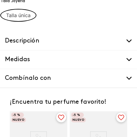
Talla Joyeria
Talla única
Descripción
Medidas
Combínalo con
¡Encuentra tu perfume favorito!
-
5 %
-
5 %
NUEVO
NUEVO