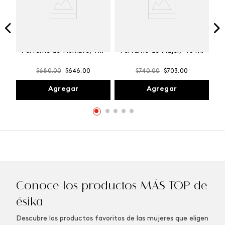
Winner Champion
Vibranza Provocative
Perfume de Hombre, 100
Perfume de Mujer, 45 ml
ml
$
680
.
00
$
646
.
00
$
740
.
00
$
703
.
00
Agregar
Agregar
Conoce los productos MÁS TOP de
ésika
Descubre los productos favoritos de las mujeres que eligen