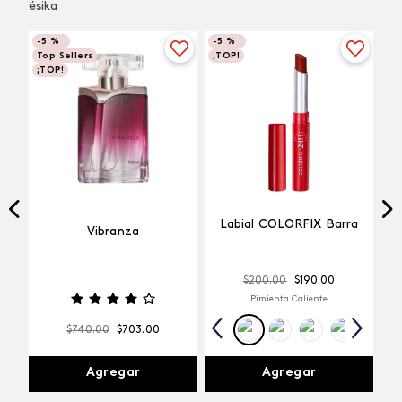
ésika
-
5 %
-
5 %
Top Sellers
¡TOP!
¡TOP!
Labial COLORFIX Barra
Vibranza
$
200
.
00
$
190
.
00
Pimienta Caliente
$
740
.
00
$
703
.
00
Agregar
Agregar