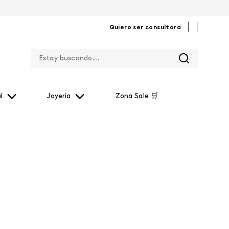
|
|
Quiero ser consultora
l
Joyería
Zona Sale 🛒