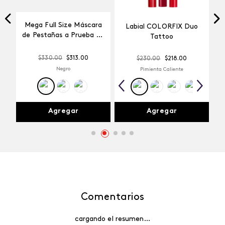
Mega Full Size Máscara
Labial COLORFIX Duo
a
de Pestañas a Prueba de
Tattoo
Agua
$
330
.
00
$
313
.
00
$
230
.
00
$
218
.
00
Negro
Pimienta Caliente
Agregar
Agregar
Comentarios
cargando el resumen…