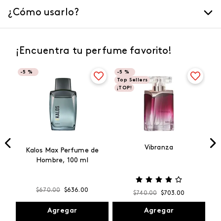
¿Cómo usarlo?
¡Encuentra tu perfume favorito!
-
5 %
-
5 %
Top Sellers
¡TOP!
Vibranza
e
Kalos Max Perfume de
ml
Hombre, 100 ml
$
670
.
00
$
636
.
00
$
740
.
00
$
703
.
00
Agregar
Agregar