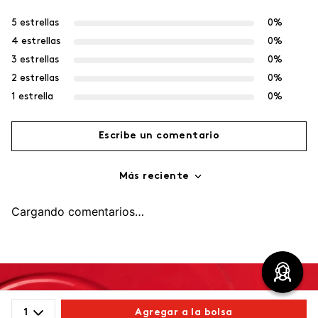
5 estrellas
0%
4 estrellas
0%
3 estrellas
0%
2 estrellas
0%
1 estrella
0%
Escribe un comentario
Más reciente
Agregar comentario
Cargando comentarios…
Título
Califica el producto de 1 a 5 estrellas
1
Agregar a la bolsa
Tu nombre