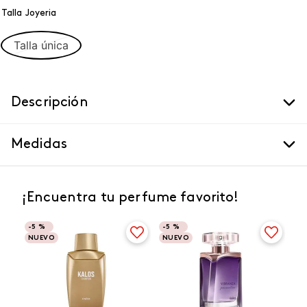
Talla Joyeria
Talla única
Descripción
Medidas
¡Encuentra tu perfume favorito!
-
5 %
-
5 %
NUEVO
NUEVO