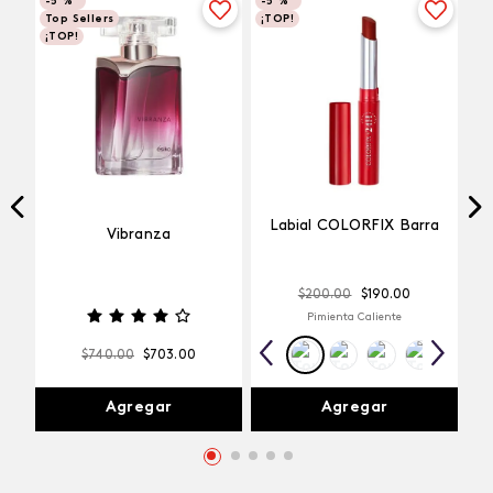
-
5 %
-
5 %
Top Sellers
¡TOP!
¡TOP!
Labial COLORFIX Barra
Vibranza
$
200
.
00
$
190
.
00
Pimienta Caliente
$
740
.
00
$
703
.
00
Agregar
Agregar