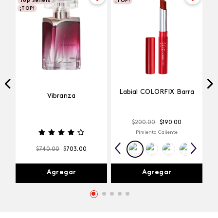
Top Sellers
¡TOP!
¡TOP!
Labial COLORFIX Barra
Vibranza
$
200
.
00
$
190
.
00
Pimienta Caliente
$
740
.
00
$
703
.
00
Agregar
Agregar