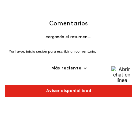
Comentarios
cargando el resumen…
Por favor, inicia sesión para escribir un comentario.
Más reciente
Cargando comentarios…
Avisar disponibilidad
Comparte este producto
Copiar link
Whatsapp
Facebook
Más