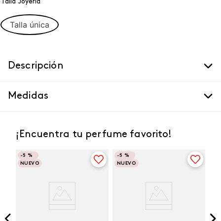
Talla Joyeria
Talla única
Descripción
Medidas
¡Encuentra tu perfume favorito!
-
5 %
-
5 %
NUEVO
NUEVO