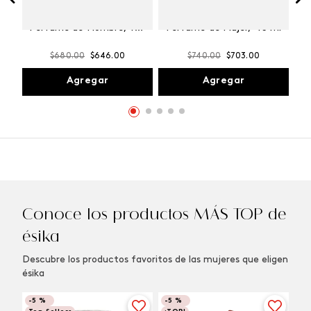
Winner Champion
Vibranza Provocative
Perfume de Hombre, 100
Perfume de Mujer, 45 ml
ml
$
680
.
00
$
646
.
00
$
740
.
00
$
703
.
00
Agregar
Agregar
Conoce los productos MÁS TOP de
ésika
Descubre los productos favoritos de las mujeres que eligen
ésika
-
5 %
-
5 %