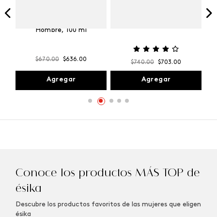
Vibranza
e
Kalos Max Perfume de
ml
Hombre, 100 ml
$
670
.
00
$
636
.
00
$
740
.
00
$
703
.
00
Agregar
Agregar
Conoce los productos MÁS TOP de
ésika
Descubre los productos favoritos de las mujeres que eligen
ésika