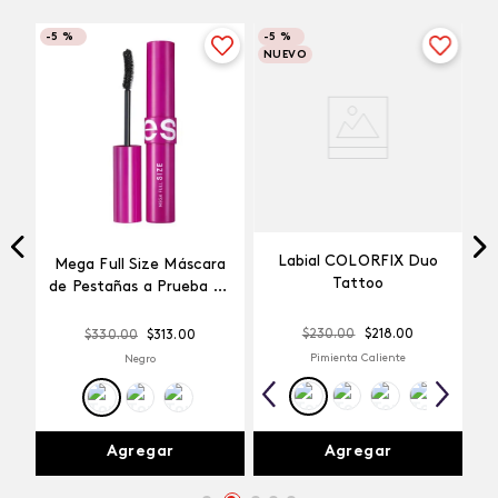
-
5 %
-
5 %
NUEVO
Labial COLORFIX Duo
Mega Full Size Máscara
a
Tattoo
de Pestañas a Prueba de
Agua
$
230
.
00
$
218
.
00
$
330
.
00
$
313
.
00
Pimienta Caliente
Negro
Agregar
Agregar