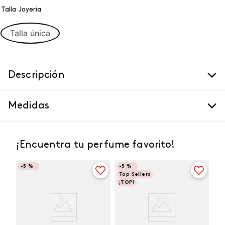
Talla Joyeria
Talla única
Descripción
Medidas
¡Encuentra tu perfume favorito!
-
5 %
-
5 %
Top Sellers
¡TOP!