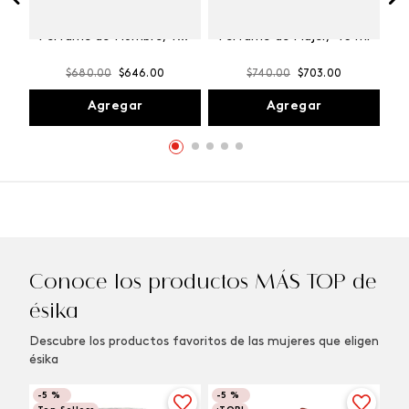
Winner Champion
Vibranza Provocative
Perfume de Hombre, 100
Perfume de Mujer, 45 ml
ml
$
680
.
00
$
646
.
00
$
740
.
00
$
703
.
00
Agregar
Agregar
Conoce los productos MÁS TOP de
ésika
Descubre los productos favoritos de las mujeres que eligen
ésika
-
5 %
-
5 %