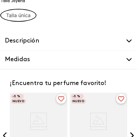
Talla Joyeria
Talla única
Descripción
Medidas
¡Encuentra tu perfume favorito!
-
5 %
-
5 %
NUEVO
NUEVO