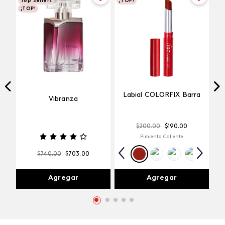
Top Sellers
¡TOP!
¡TOP!
Labial COLORFIX Barra
Vibranza
$
200
.
00
$
190
.
00
Pimienta Caliente
$
740
.
00
$
703
.
00
Agregar
Agregar