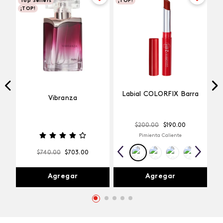
Top Sellers
¡TOP!
¡TOP!
Labial COLORFIX Barra
Vibranza
$
200
.
00
$
190
.
00
Pimienta Caliente
$
740
.
00
$
703
.
00
Agregar
Agregar