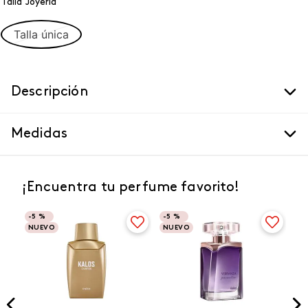
Talla Joyeria
Talla única
Descripción
Medidas
¡Encuentra tu perfume favorito!
-
5 %
-
5 %
NUEVO
NUEVO