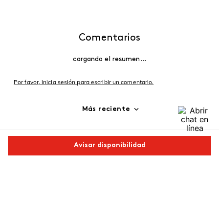
Comentarios
cargando el resumen…
Por favor, inicia sesión para escribir un comentario.
Más reciente
Cargando comentarios…
Avisar disponibilidad
Comparte este producto
Copiar link
Whatsapp
Facebook
Más