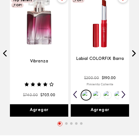
Top Sellers
¡TOP!
¡TOP!
Labial COLORFIX Barra
Vibranza
$
200
.
00
$
190
.
00
Pimienta Caliente
$
740
.
00
$
703
.
00
Agregar
Agregar