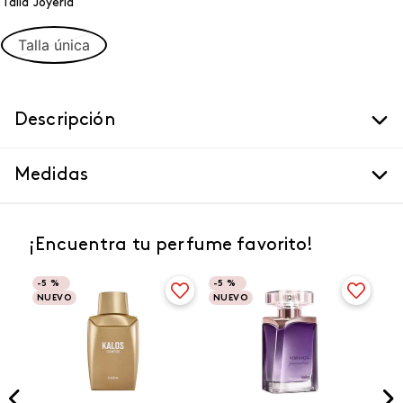
Talla Joyeria
Talla única
Descripción
Medidas
¡Encuentra tu perfume favorito!
-
5 %
-
5 %
NUEVO
NUEVO