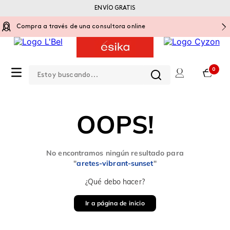
ENVÍO GRATIS
Compra a través de una consultora online
Estoy buscando...
0
OOPS!
No encontramos ningún resultado para
"
aretes-vibrant-sunset
"
¿Qué debo hacer?
Ir a página de inicio