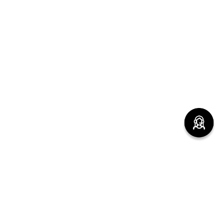
(function() { sessionStorage.setItem("last_referrer",
window.location.href); })();