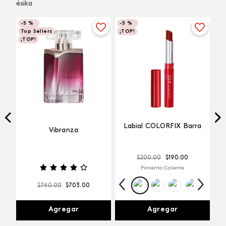
ésika
-
5 %
-
5 %
Top Sellers
¡TOP!
¡TOP!
Labial COLORFIX Barra
Vibranza
$
200
.
00
$
190
.
00
Pimienta Caliente
$
740
.
00
$
703
.
00
Agregar
Agregar