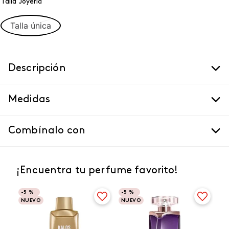
Talla Joyeria
Talla única
Descripción
Medidas
Combínalo con
¡Encuentra tu perfume favorito!
-
5 %
-
5 %
NUEVO
NUEVO