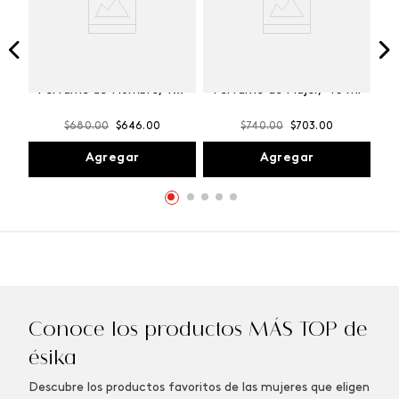
Winner Champion
Vibranza Provocative
Perfume de Hombre, 100
Perfume de Mujer, 45 ml
ml
$
680
.
00
$
646
.
00
$
740
.
00
$
703
.
00
Agregar
Agregar
Conoce los productos MÁS TOP de
ésika
Descubre los productos favoritos de las mujeres que eligen