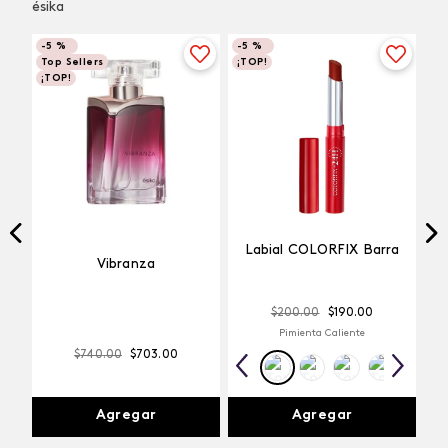
ésika
-
5 %
-
5 %
Top Sellers
¡TOP!
¡TOP!
Labial COLORFIX Barra
Vibranza
$
200
.
00
$
190
.
00
Pimienta Caliente
$
740
.
00
$
703
.
00
Agregar
Agregar