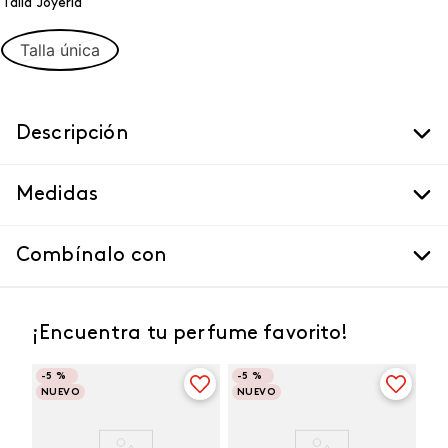
Talla Joyeria
Talla única
Descripción
Medidas
Combínalo con
¡Encuentra tu perfume favorito!
-
5 %
-
5 %
NUEVO
NUEVO