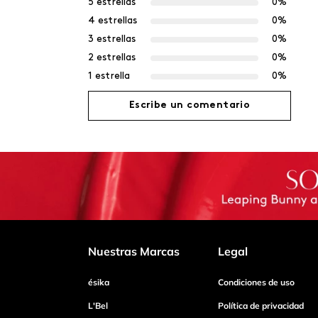
5 estrellas
0%
4 estrellas
0%
3 estrellas
0%
2 estrellas
0%
1 estrella
0%
Escribe un comentario
Agregar comentario
Título
Califica el producto de 1 a 5 estrellas
Nuestras Marcas
Legal
ésika
Condiciones de uso
Tu nombre
L'Bel
Política de privacidad