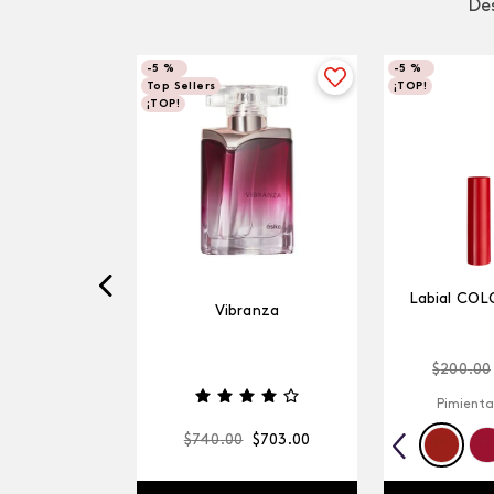
Des
-
5 %
-
5 %
Top Sellers
¡TOP!
¡TOP!
Labial COL
Vibranza
$
200
.
00
Pimienta
$
740
.
00
$
703
.
00