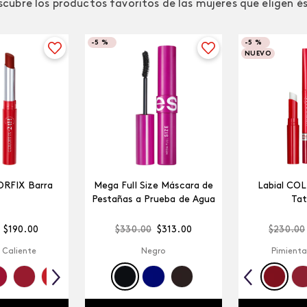
cubre los productos favoritos de las mujeres que eligen é
-
5 %
-
5 %
NUEVO
ORFIX Barra
Mega Full Size Máscara de
Labial CO
Pestañas a Prueba de Agua
Tat
$
190
.
00
$
330
.
00
$
313
.
00
$
230
.
00
 Caliente
Negro
Pimienta