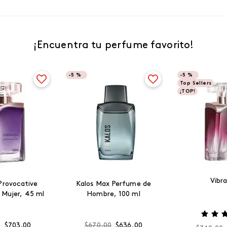
¡Encuentra tu perfume favorito!
-
5 %
-
5 %
Top Sellers
¡TOP!
Vibr
Provocative
Kalos Max Perfume de
 Mujer, 45 ml
Hombre, 100 ml
0
$
703
.
00
$
670
.
00
$
636
.
00