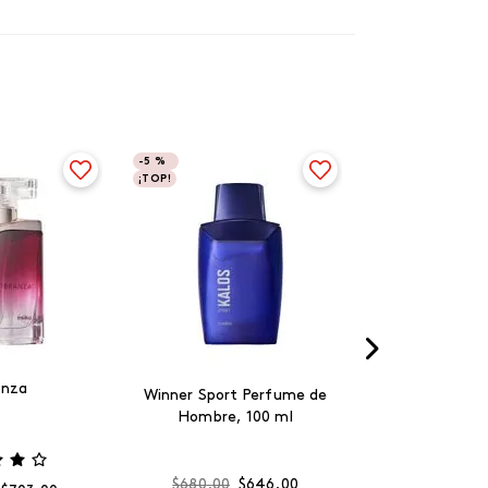
-
5 %
¡TOP!
anza
Winner Sport Perfume de
Hombre, 100 ml
$
680
.
00
$
646
.
00