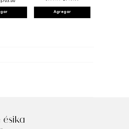
$
703
.
00
Agregar
egar
 ésika