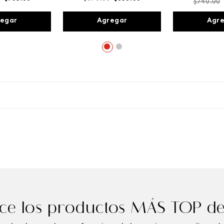
$
740
.
00
egar
Agregar
Agr
e los productos MÁS TOP de