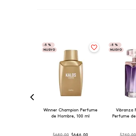
-
5 %
-
5 %
NUEVO
NUEVO
Winner Champion Perfume
Vibranza 
de Hombre, 100 ml
Perfume de
$
680
.
00
$
646
.
00
$
740
.
0