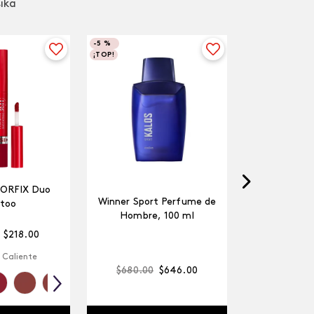
sika
-
5 %
¡TOP!
LORFIX Duo
Winner Sport Perfume de
too
Hombre, 100 ml
$
218
.
00
 Caliente
$
680
.
00
$
646
.
00