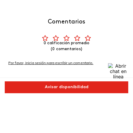
Comentarios
0 calificación promedio
(0 comentarios)
Por favor, inicia sesión para escribir un comentario.
Más reciente
Avisar disponibilidad
No hay comentarios.
Comparte este producto
Copiar link
Whatsapp
Facebook
Más