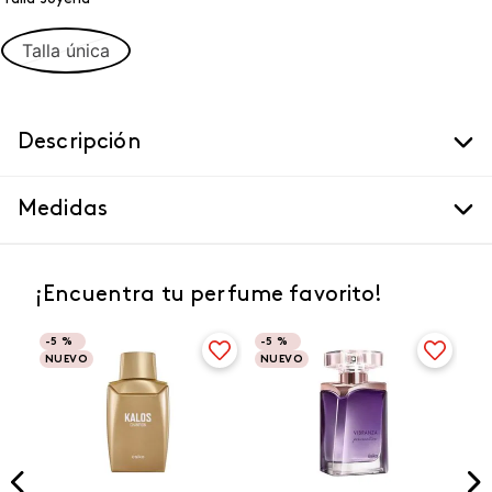
Talla única
Descripción
Medidas
¡Encuentra tu perfume favorito!
-
5 %
-
5 %
NUEVO
NUEVO