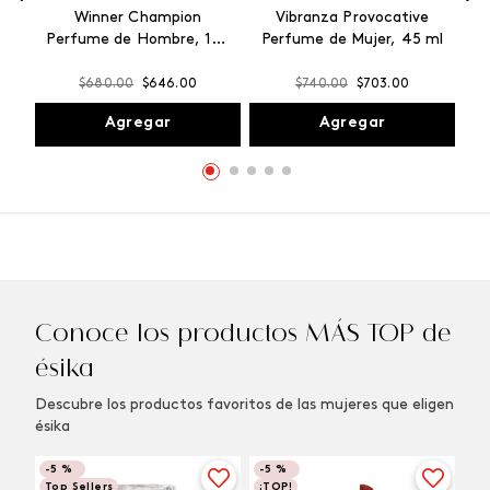
Winner Champion
Vibranza Provocative
Perfume de Hombre, 100
Perfume de Mujer, 45 ml
ml
$
680
.
00
$
646
.
00
$
740
.
00
$
703
.
00
Agregar
Agregar
Conoce los productos MÁS TOP de
ésika
Descubre los productos favoritos de las mujeres que eligen
ésika
-
5 %
-
5 %
Top Sellers
¡TOP!