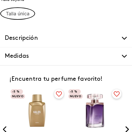
Talla única
Descripción
Medidas
¡Encuentra tu perfume favorito!
-
5 %
-
5 %
NUEVO
NUEVO