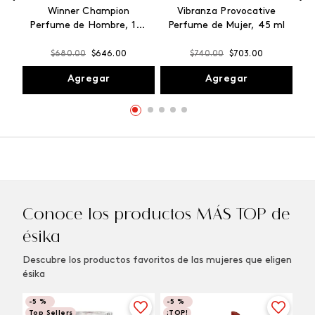
Winner Champion
Vibranza Provocative
Perfume de Hombre, 100
Perfume de Mujer, 45 ml
ml
$
680
.
00
$
646
.
00
$
740
.
00
$
703
.
00
Agregar
Agregar
Conoce los productos MÁS TOP de
ésika
Descubre los productos favoritos de las mujeres que eligen
ésika
-
5 %
-
5 %
Top Sellers
¡TOP!