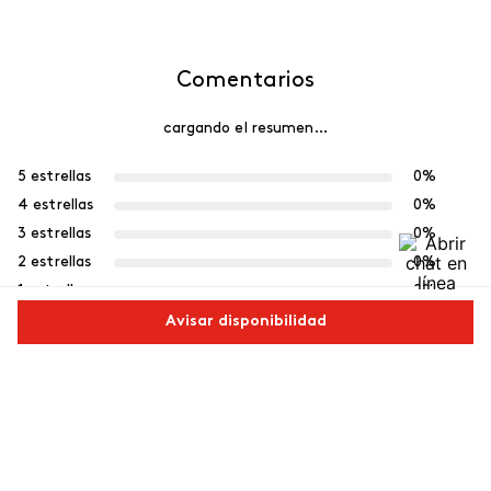
Comentarios
cargando el resumen…
5 estrellas
0%
4 estrellas
0%
3 estrellas
0%
2 estrellas
0%
1 estrella
0%
Avisar disponibilidad
Escribe un comentario
Comparte este producto
Más reciente
Agregar comentario
Copiar link
Whatsapp
Facebook
Más
Cargando comentarios…
Título