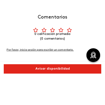
Comentarios
0 calificación promedio
(0 comentarios)
Por favor, inicia sesión para escribir un comentario.
Más reciente
Avisar disponibilidad
No hay comentarios.
Comparte este producto
Copiar link
Whatsapp
Facebook
Más