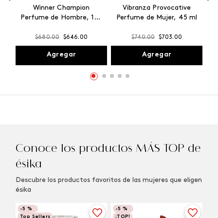
Winner Champion
Vibranza Provocative
Perfume de Hombre, 100
Perfume de Mujer, 45 ml
ml
$
680
.
00
$
646
.
00
$
740
.
00
$
703
.
00
Agregar
Agregar
Conoce los productos MÁS TOP de
ésika
Descubre los productos favoritos de las mujeres que eligen
ésika
-
5 %
-
5 %
Top Sellers
¡TOP!