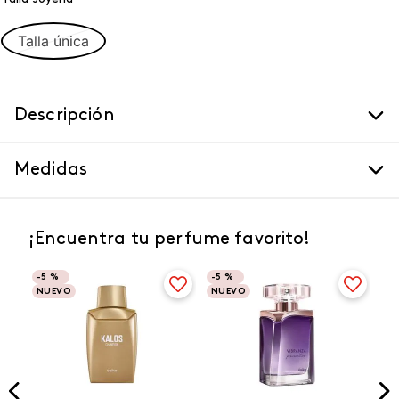
Talla única
Descripción
Medidas
¡Encuentra tu perfume favorito!
-
5 %
-
5 %
NUEVO
NUEVO