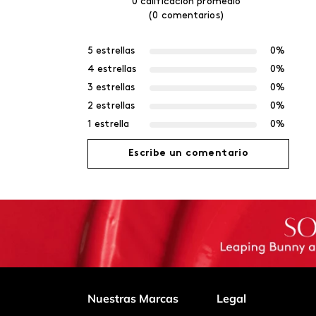
0 calificación promedio
(0 comentarios)
5 estrellas
0%
4 estrellas
0%
3 estrellas
0%
2 estrellas
0%
1 estrella
0%
Escribe un comentario
Agregar comentario
Título
Califica el producto de 1 a 5 estrellas
Nuestras Marcas
Legal