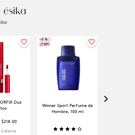
 ésika
sika
-
5 %
¡TOP!
LORFIX Duo
Winner Sport Perfume de
too
Hombre, 100 ml
$
218
.
00
 Caliente