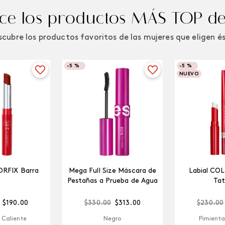
e los productos MÁS TOP de
cubre los productos favoritos de las mujeres que eligen é
-
5 %
-
5 %
NUEVO
ORFIX Barra
Mega Full Size Máscara de
Labial CO
Pestañas a Prueba de Agua
Tat
$
190
.
00
$
330
.
00
$
313
.
00
$
230
.
00
 Caliente
Negro
Pimienta