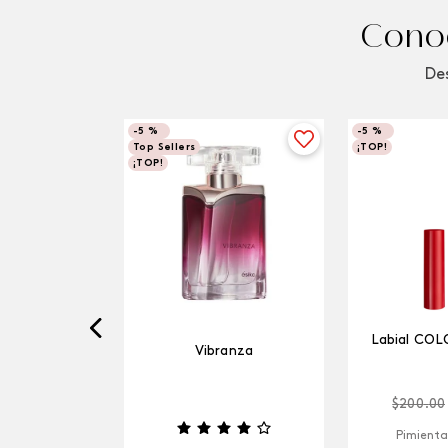
Conoc
Des
-
5 %
-
5 %
Top Sellers
¡TOP!
¡TOP!
Labial COL
Vibranza
$
200
.
00
Pimienta