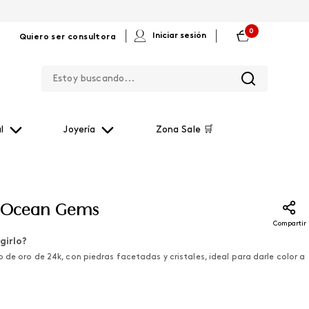
0
|
|
Iniciar sesión
Quiero ser consultora
Estoy buscando...
l
Joyería
Zona Sale 🛒
a Ocean Gems
Compartir
girlo?
 de oro de 24k, con piedras facetadas y cristales, ideal para darle color a