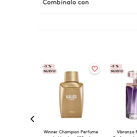
Combínalo con
-
5 %
-
5 %
NUEVO
NUEVO
Winner Champion Perfume
Vibranza 