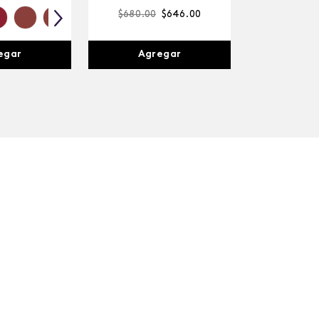
$
680
.
00
$
646
.
00
Agregar
egar