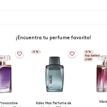
¡Encuentra tu perfume favorito!
-
5 %
-
5 %
Top Sellers
¡TOP!
Vibr
Provocative
Kalos Max Perfume de