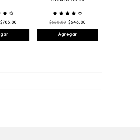
$
703
.
00
$
680
.
00
$
646
.
00
egar
Agregar