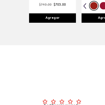
$
740
.
00
$
703
.
00
Agregar
Agr