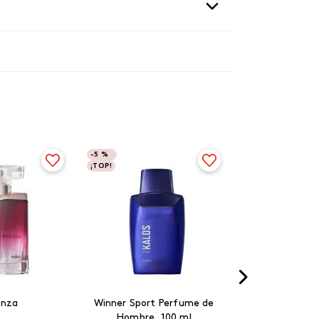
-
5 %
¡TOP!
anza
Winner Sport Perfume de
Hombre, 100 ml