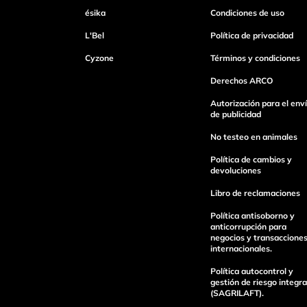
ésika
Condiciones de uso
Tu nombre
L'Bel
Política de privacidad
Cyzone
Términos y condiciones
Dirección de email
Derechos ARCO
Autorización para el env
de publicidad
Escribe un comentario
No testeo en animales
Política de cambios y
devoluciones
Libro de reclamaciones
Política antisoborno y
Enviar Comentario
anticorrupción para
negocios y transaccione
internacionales.
Política autocontrol y
gestión de riesgo integra
(SAGRILAFT).