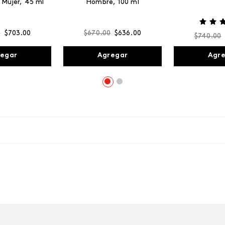
 Mujer, 45 ml
Hombre, 100 ml
0
$
703
.
00
$
670
.
00
$
636
.
00
$
740
.
00
egar
Agregar
Agr