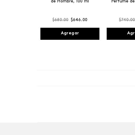
de Hombre, 100 ml
Perfume de
$
680
.
00
$
646
.
00
$
740
.
0
Agregar
Agr