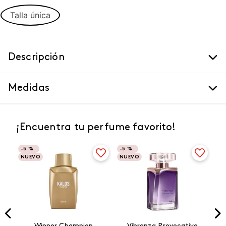
Talla única
Descripción
Medidas
¡Encuentra tu perfume favorito!
-
5 %
-
5 %
NUEVO
NUEVO