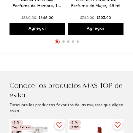
Winner Champion
Vibranza Provocative
Perfume de Hombre, 100
Perfume de Mujer, 45 ml
ml
$
680
.
00
$
646
.
00
$
740
.
00
$
703
.
00
Agregar
Agregar
Conoce los productos MÁS TOP de
ésika
Descubre los productos favoritos de las mujeres que eligen
ésika
-
5 %
-
5 %
Top Sellers
¡TOP!
¡TOP!