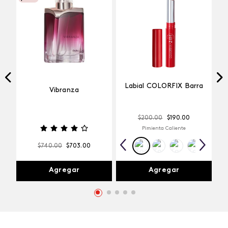
Labial COLORFIX Barra
Vibranza
$
200
.
00
$
190
.
00
Pimienta Caliente
$
740
.
00
$
703
.
00
Agregar
Agregar