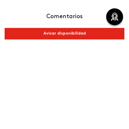
Comentarios
Avisar disponibilidad
0 calificación promedio
(0 comentarios)
Comparte este producto
Por favor, inicia sesión para escribir un comentario.
Copiar link
Whatsapp
Facebook
Más
Más reciente
No hay comentarios.