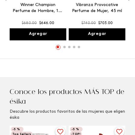
Winner Champion
Vibranza Provocative
Perfume de Hombre, 100
Perfume de Mujer, 45 ml
ml
$
680
.
00
$
646
.
00
$
740
.
00
$
703
.
00
Agregar
Agregar
Conoce los productos MÁS TOP de
ésika
Descubre los productos favoritos de las mujeres que eligen
ésika
-
5 %
-
5 %
Top Sellers
¡TOP!