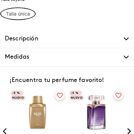
Talla única
Descripción
Medidas
¡Encuentra tu perfume favorito!
-
5 %
-
5 %
NUEVO
NUEVO