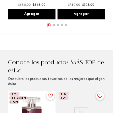
$
680
.
00
$
646
.
00
$
740
.
00
$
703
.
00
Agregar
Agregar
Conoce los productos MÁS TOP de
ésika
Descubre los productos favoritos de las mujeres que eligen
ésika
-
5 %
-
5 %
Top Sellers
¡TOP!
¡TOP!