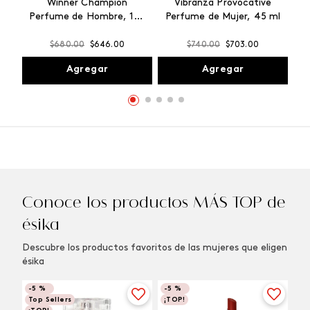
Winner Champion
Vibranza Provocative
Perfume de Hombre, 100
Perfume de Mujer, 45 ml
ml
$
680
.
00
$
646
.
00
$
740
.
00
$
703
.
00
Agregar
Agregar
Conoce los productos MÁS TOP de
ésika
Descubre los productos favoritos de las mujeres que eligen
ésika
-
5 %
-
5 %
Top Sellers
¡TOP!