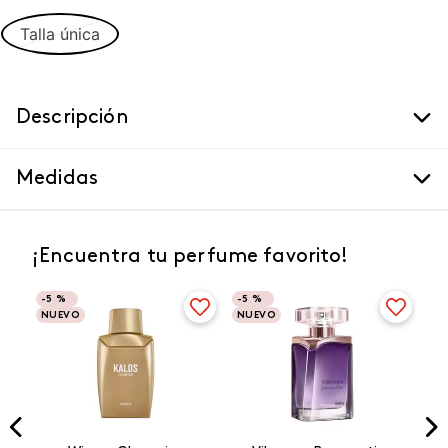
Talla única
Descripción
Medidas
¡Encuentra tu perfume favorito!
-
5 %
-
5 %
NUEVO
NUEVO