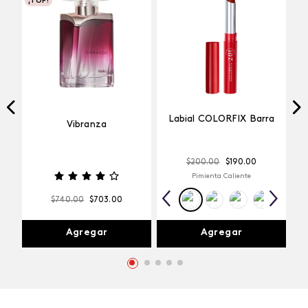
¡TOP!
Labial COLORFIX Barra
Vibranza
$
200
.
00
$
190
.
00
Pimienta Caliente
$
740
.
00
$
703
.
00
Agregar
Agregar