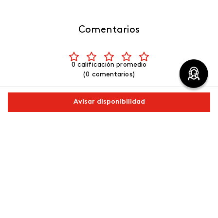
Comentarios
0 calificación promedio
(0 comentarios)
5 estrellas
0%
Avisar disponibilidad
4 estrellas
0%
3 estrellas
0%
Comparte este producto
2 estrellas
0%
1 estrella
0%
Copiar link
Whatsapp
Facebook
Más
Escribe un comentario
Más reciente
Agregar comentario