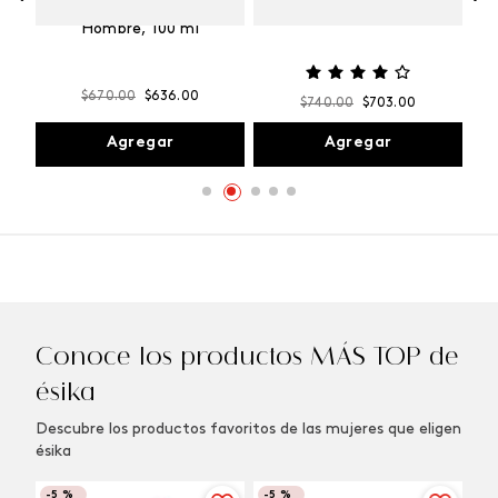
Vibranza
e
Kalos Max Perfume de
ml
Hombre, 100 ml
$
670
.
00
$
636
.
00
$
740
.
00
$
703
.
00
Agregar
Agregar
Conoce los productos MÁS TOP de
ésika
Descubre los productos favoritos de las mujeres que eligen
ésika
-
5 %
-
5 %