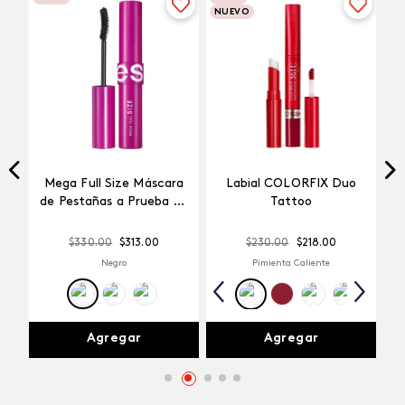
NUEVO
Mega Full Size Máscara
Labial COLORFIX Duo
a
de Pestañas a Prueba de
Tattoo
Agua
$
330
.
00
$
313
.
00
$
230
.
00
$
218
.
00
Negro
Pimienta Caliente
Agregar
Agregar