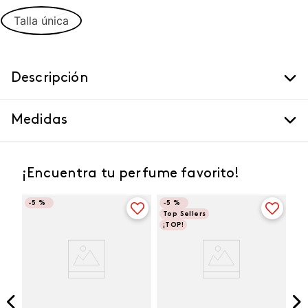
Talla única
Descripción
Medidas
¡Encuentra tu perfume favorito!
-
5 %
-
5 %
Top Sellers
¡TOP!