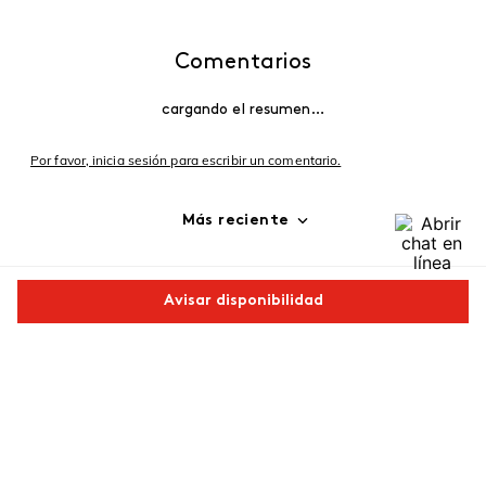
Comentarios
cargando el resumen…
Por favor, inicia sesión para escribir un comentario.
Más reciente
Cargando comentarios…
Avisar disponibilidad
Comparte este producto
Copiar link
Whatsapp
Facebook
Más