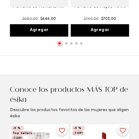
Winner Champion
Vibranza Provocative
Perfume de Hombre, 100
Perfume de Mujer, 45 ml
ml
$
680
.
00
$
646
.
00
$
740
.
00
$
703
.
00
Agregar
Agregar
Conoce los productos MÁS TOP de
ésika
Descubre los productos favoritos de las mujeres que eligen
ésika
-
5 %
-
5 %
Top Sellers
¡TOP!
¡TOP!