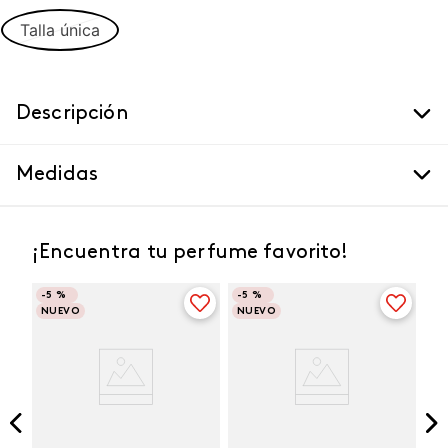
Talla única
Descripción
Medidas
¡Encuentra tu perfume favorito!
-
5 %
-
5 %
NUEVO
NUEVO