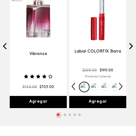
Labial COLORFIX Barra
Vibranza
$
200
.
00
$
190
.
00
Pimienta Caliente
$
740
.
00
$
703
.
00
Agregar
Agregar