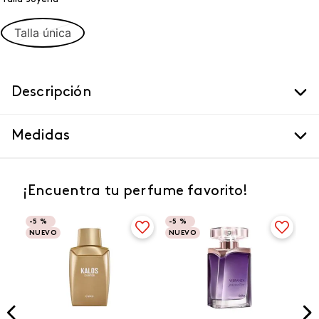
Talla única
Descripción
Medidas
¡Encuentra tu perfume favorito!
-
5 %
-
5 %
NUEVO
NUEVO