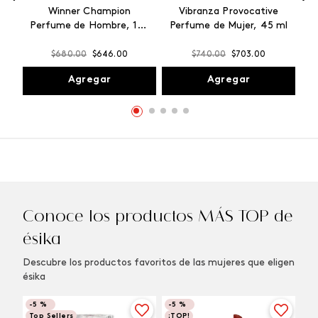
Winner Champion
Vibranza Provocative
Perfume de Hombre, 100
Perfume de Mujer, 45 ml
ml
$
680
.
00
$
646
.
00
$
740
.
00
$
703
.
00
Agregar
Agregar
Conoce los productos MÁS TOP de
ésika
Descubre los productos favoritos de las mujeres que eligen
ésika
-
5 %
-
5 %
Top Sellers
¡TOP!