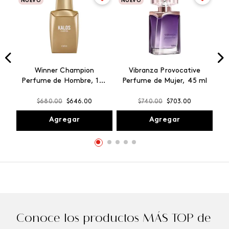
NUEVO
NUEVO
Winner Champion
Vibranza Provocative
Perfume de Hombre, 100
Perfume de Mujer, 45 ml
ml
$
680
.
00
$
646
.
00
$
740
.
00
$
703
.
00
Agregar
Agregar
Conoce los productos MÁS TOP de