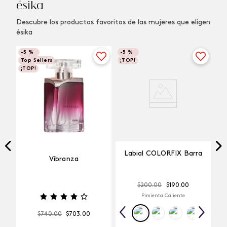
ésika
Descubre los productos favoritos de las mujeres que eligen
ésika
-
5 %
-
5 %
Top Sellers
¡TOP!
¡TOP!
Labial COLORFIX Barra
Vibranza
$
200
.
00
$
190
.
00
Pimienta Caliente
$
740
.
00
$
703
.
00