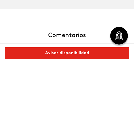
Comentarios
cargando el resumen…
Avisar disponibilidad
Por favor, inicia sesión para escribir un comentario.
Comparte este producto
Más reciente
Copiar link
Whatsapp
Facebook
Más
Cargando comentarios…