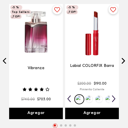
-
5 %
-
5 %
Top Sellers
¡TOP!
¡TOP!
Labial COLORFIX Barra
Vibranza
$
200
.
00
$
190
.
00
Pimienta Caliente
$
740
.
00
$
703
.
00
Agregar
Agregar