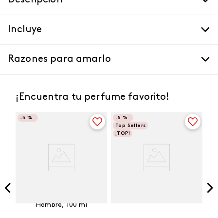
Descripción
Incluye
Razones para amarlo
¡Encuentra tu perfume favorito!
-
5 %
-
5 %
Top Sellers
¡TOP!
Vibranza
e
Kalos Max Perfume de
ml
Hombre, 100 ml