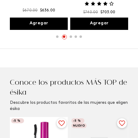
$
670
.
00
$
636
.
00
$
740
.
00
$
703
.
00
Agregar
Agregar
Conoce los productos MÁS TOP de
ésika
Descubre los productos favoritos de las mujeres que eligen
ésika
-
5 %
-
5 %
NUEVO