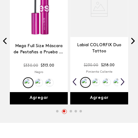
Labial COLORFIX Duo
Mega Full Size Máscara
a
Tattoo
de Pestañas a Prueba de
Agua
$
230
.
00
$
218
.
00
$
330
.
00
$
313
.
00
Pimienta Caliente
Negro
Agregar
Agregar