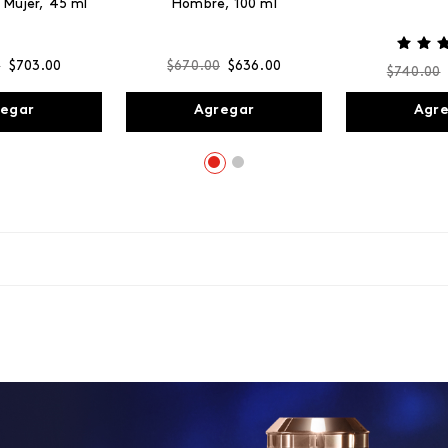
 Mujer, 45 ml
Hombre, 100 ml
0
$
703
.
00
$
670
.
00
$
636
.
00
$
740
.
00
egar
Agregar
Agr