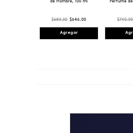
de Hombre, 100 ml
Perfume de
$
680
.
00
$
646
.
00
$
740
.
0
Agregar
Agr