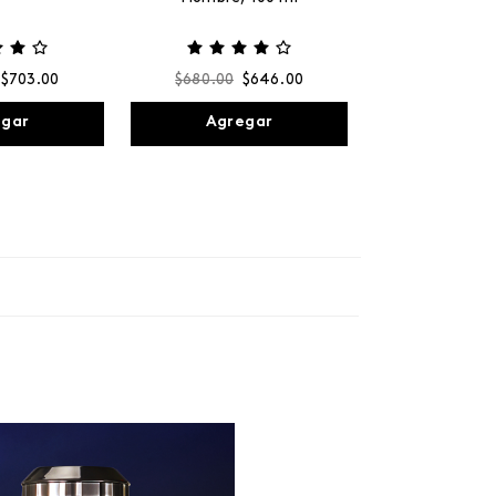
$
703
.
00
$
680
.
00
$
646
.
00
egar
Agregar