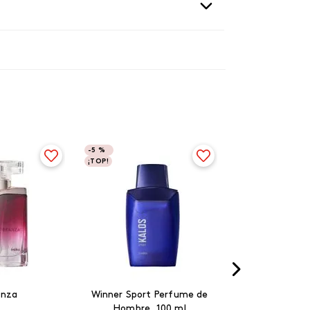
-
5 %
¡TOP!
anza
Winner Sport Perfume de
Hombre, 100 ml