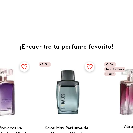
¡Encuentra tu perfume favorito!
-
5 %
-
5 %
Top Sellers
¡TOP!
Vibr
Provocative
Kalos Max Perfume de