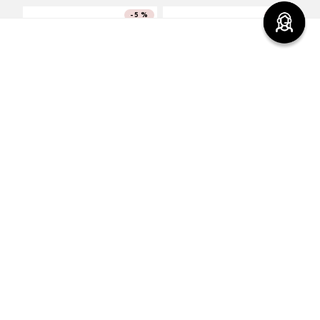
-
5 %
-
5 %
Top Sellers
¡TOP!
Labial COLORFIX Barra
¡TOP!
Vibranza
$
200
.
00
$
190
.
00
$
740
.
00
$
703
.
00
Agregar
Agregar
Comentarios
cargando el resumen…