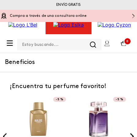
ENVÍO GRATIS
Compra a través de una consultora online
Estoy buscando...
0
Beneficios
¡Encuentra tu perfume favorito!
-
5 %
-
5 %
NUEVO
NUEVO